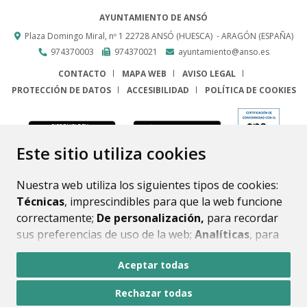
AYUNTAMIENTO DE ANSÓ
Plaza Domingo Miral, nº 1
22728
ANSÓ (HUESCA)
- ARAGÓN
(ESPAÑA)
974370003
974370021
ayuntamiento@anso.es
CONTACTO
MAPA WEB
AVISO LEGAL
PROTECCIÓN DE DATOS
ACCESIBILIDAD
POLÍTICA DE COOKIES
ENLACE
Este sitio utiliza cookies
Nuestra web utiliza los siguientes tipos de cookies:
Técnicas
, imprescindibles para que la web funcione
correctamente;
De personalización,
para recordar
sus preferencias de uso de la web;
Analíticas
, para
mejorar el funcionamiento de la web y sus servicios.
Aceptar todas
Si acepta pulsando el botón
“Aceptar todas”
Rechazar todas
consideramos que acepta su uso. Si pulsa el botón