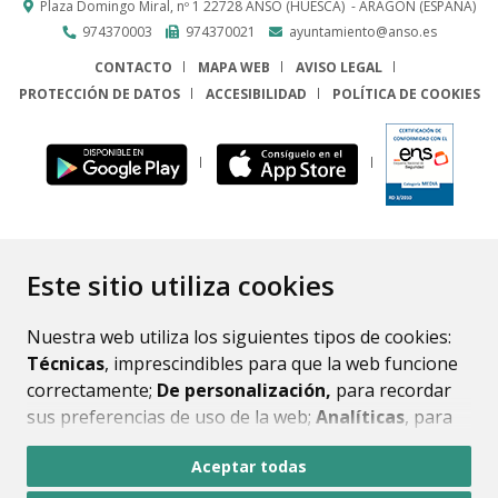
Plaza Domingo Miral, nº 1
22728
ANSÓ (HUESCA)
- ARAGÓN
(ESPAÑA)
974370003
974370021
ayuntamiento@anso.es
CONTACTO
MAPA WEB
AVISO LEGAL
PROTECCIÓN DE DATOS
ACCESIBILIDAD
POLÍTICA DE COOKIES
ENLACE
Este sitio utiliza cookies
Nuestra web utiliza los siguientes tipos de cookies:
Técnicas
, imprescindibles para que la web funcione
correctamente;
De personalización,
para recordar
sus preferencias de uso de la web;
Analíticas
, para
mejorar el funcionamiento de la web y sus servicios.
Aceptar todas
Si acepta pulsando el botón
“Aceptar todas”