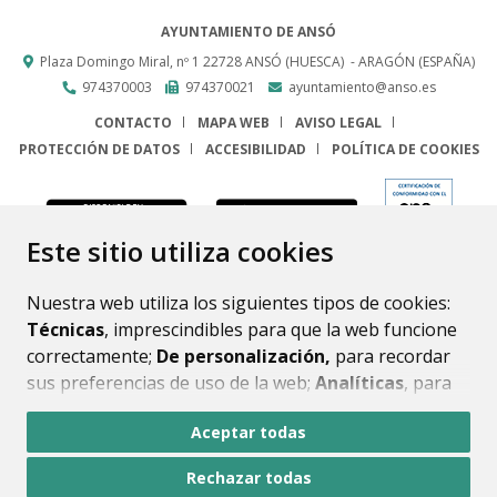
AYUNTAMIENTO DE ANSÓ
Plaza Domingo Miral, nº 1
22728
ANSÓ (HUESCA)
- ARAGÓN
(ESPAÑA)
974370003
974370021
ayuntamiento@anso.es
CONTACTO
MAPA WEB
AVISO LEGAL
PROTECCIÓN DE DATOS
ACCESIBILIDAD
POLÍTICA DE COOKIES
ENLACE
Este sitio utiliza cookies
Nuestra web utiliza los siguientes tipos de cookies:
Técnicas
, imprescindibles para que la web funcione
correctamente;
De personalización,
para recordar
sus preferencias de uso de la web;
Analíticas
, para
mejorar el funcionamiento de la web y sus servicios.
Aceptar todas
Si acepta pulsando el botón
“Aceptar todas”
Rechazar todas
consideramos que acepta su uso. Si pulsa el botón