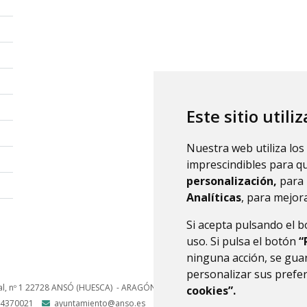
Este sitio utili
Nuestra web utiliza los
imprescindibles para q
personalización,
para 
Analíticas
, para mejora
Si acepta pulsando el 
uso. Si pulsa el botón
“
ninguna acción, se guar
personalizar sus prefe
l, nº 1
22728
ANSÓ (HUESCA)
- ARAGÓN
(ESPAÑA)
cookies”.
4370021
ayuntamiento@anso.es