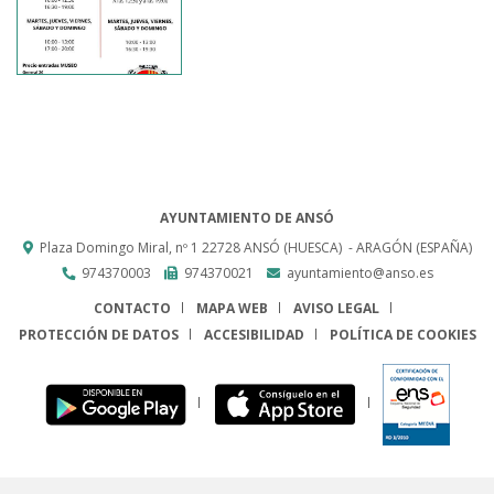
AYUNTAMIENTO DE ANSÓ
Plaza Domingo Miral, nº 1
22728
ANSÓ (HUESCA)
- ARAGÓN
(ESPAÑA)
974370003
974370021
ayuntamiento@anso.es
CONTACTO
MAPA WEB
AVISO LEGAL
PROTECCIÓN DE DATOS
ACCESIBILIDAD
POLÍTICA DE COOKIES
ENLACE