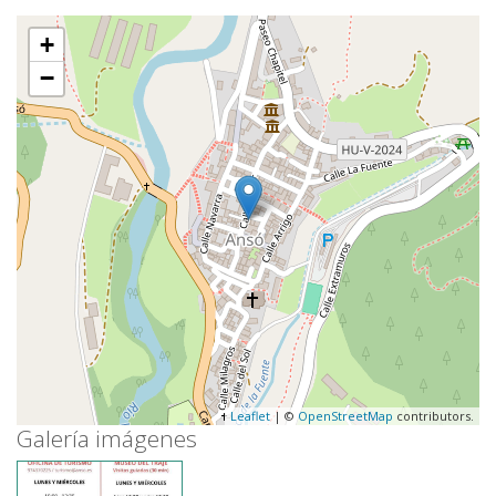
+
−
Leaflet
| ©
OpenStreetMap
contributors.
Galería imágenes