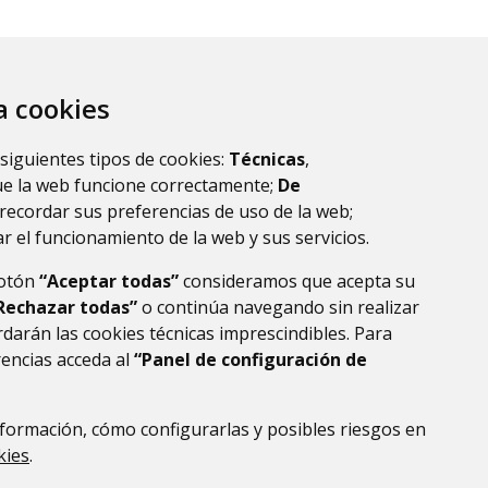
za cookies
 siguientes tipos de cookies:
Técnicas
,
ue la web funcione correctamente;
De
recordar sus preferencias de uso de la web;
r el funcionamiento de la web y sus servicios.
botón
“Aceptar todas”
consideramos que acepta su
Rechazar todas”
o continúa navegando sin realizar
darán las cookies técnicas imprescindibles. Para
rencias acceda al
“Panel de configuración de
formación, cómo configurarlas y posibles riesgos en
DE DATOS
ACCESIBILIDAD
POLÍTICA DE COOKIES
kies
.
ENLACE EXTERNO AL