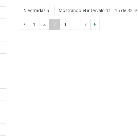
5 entradas
Mostrando el intervalo 11 - 15 de 32 re
1
2
3
4
...
7