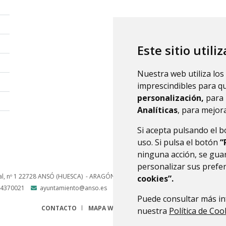
Este sitio utili
Nuestra web utiliza los
imprescindibles para q
personalización,
para 
Analíticas
, para mejora
Si acepta pulsando el 
uso. Si pulsa el botón
“
ninguna acción, se guar
personalizar sus prefe
l, nº 1
22728
ANSÓ (HUESCA)
- ARAGÓN
(ESPAÑA)
cookies”.
4370021
ayuntamiento@anso.es
Puede consultar más in
CONTACTO
MAPA WEB
AVISO LEGAL
PROTECCIÓN 
nuestra
Política de Coo