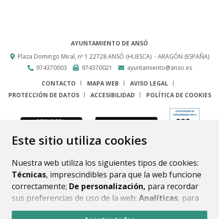
AYUNTAMIENTO DE ANSÓ
Plaza Domingo Miral, nº 1
22728
ANSÓ (HUESCA)
- ARAGÓN
(ESPAÑA)
974370003
974370021
ayuntamiento@anso.es
CONTACTO
MAPA WEB
AVISO LEGAL
PROTECCIÓN DE DATOS
ACCESIBILIDAD
POLÍTICA DE COOKIES
ENLACE
Este sitio utiliza cookies
Nuestra web utiliza los siguientes tipos de cookies:
Técnicas
, imprescindibles para que la web funcione
correctamente;
De personalización,
para recordar
sus preferencias de uso de la web;
Analíticas
, para
mejorar el funcionamiento de la web y sus servicios.