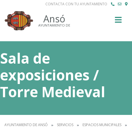
CONTACTA CON TU AYUNTAMIENTO
Buscar
Ansó
AYUNTAMIENTO DE
Sala de
exposiciones /
Torre Medieval
AYUNTAMIENTO DE ANSÓ
SERVICIOS
ESPACIOS MUNICIPALES
S