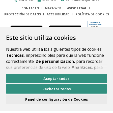
974370003
974370021
ayuntamiento@anso.es
CONTACTO
MAPA WEB
AVISO LEGAL
PROTECCIÓN DE DATOS
ACCESIBILIDAD
POLÍTICA DE COOKIES
ENLACE
Este sitio utiliza cookies
Nuestra web utiliza los siguientes tipos de cookies:
Técnicas
, imprescindibles para que la web funcione
correctamente;
De personalización,
para recordar
sus preferencias de uso de la web;
Analíticas
, para
mejorar el funcionamiento de la web y sus servicios.
Aceptar todas
Si acepta pulsando el botón
“Aceptar todas”
Rechazar todas
consideramos que acepta su uso. Si pulsa el botón
“Rechazar todas”
o continúa navegando sin realizar
Panel de configuración de Cookies
ninguna acción, se guardarán las cookies técnicas
imprescindibles. Para personalizar sus preferencias