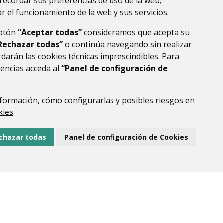
recordar sus preferencias de uso de la web;
r el funcionamiento de la web y sus servicios.
botón
“Aceptar todas”
consideramos que acepta su
Rechazar todas”
o continúa navegando sin realizar
darán las cookies técnicas imprescindibles. Para
rencias acceda al
“Panel de configuración de
formación, cómo configurarlas y posibles riesgos en
DE DATOS
ACCESIBILIDAD
POLÍTICA DE COOKIES
kies
.
ENLACE EXTERNO AL
chazar todas
Panel de configuración de Cookies