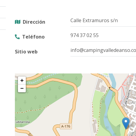
Calle Extramuros s/n
Dirección
974 37 02 55
Teléfono
info@campingvalledeanso.c
Sitio web
+
−