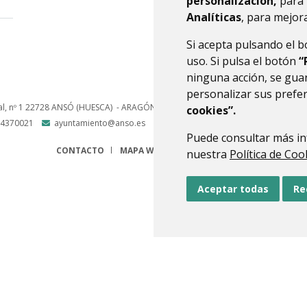
personalización,
para 
Analíticas
, para mejora
Si acepta pulsando el 
uso. Si pulsa el botón
“
ninguna acción, se guar
personalizar sus prefe
l, nº 1
22728
ANSÓ (HUESCA)
- ARAGÓN
(ESPAÑA)
cookies”.
4370021
ayuntamiento@anso.es
Puede consultar más in
CONTACTO
MAPA WEB
AVISO LEGAL
PROTECCIÓN 
nuestra
Política de Coo
Aceptar todas
Re