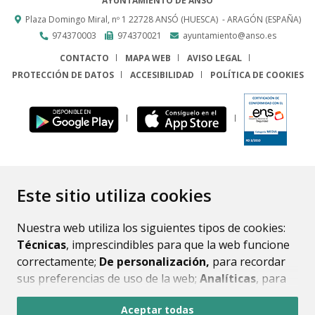
AYUNTAMIENTO DE ANSÓ
Plaza Domingo Miral, nº 1
22728
ANSÓ (HUESCA)
- ARAGÓN
(ESPAÑA)
974370003
974370021
ayuntamiento@anso.es
CONTACTO
MAPA WEB
AVISO LEGAL
PROTECCIÓN DE DATOS
ACCESIBILIDAD
POLÍTICA DE COOKIES
ENLACE
Este sitio utiliza cookies
Nuestra web utiliza los siguientes tipos de cookies:
Técnicas
, imprescindibles para que la web funcione
correctamente;
De personalización,
para recordar
sus preferencias de uso de la web;
Analíticas
, para
mejorar el funcionamiento de la web y sus servicios.
Aceptar todas