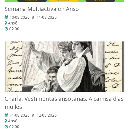
Semana Multiactiva en Ansó
10·08·2026 a 11·08·2026
Ansó
02:00
Charla. Vestimentas ansotanas. A camisa d'as
mullés
11·08·2026 a 12·08·2026
Ansó
02:00