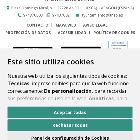
Plaza Domingo Miral, nº 1
22728
ANSÓ (HUESCA)
- ARAGÓN
(ESPAÑA)
974370003
974370021
ayuntamiento@anso.es
CONTACTO
MAPA WEB
AVISO LEGAL
PROTECCIÓN DE DATOS
ACCESIBILIDAD
POLÍTICA DE COOKIES
ENLACE
Este sitio utiliza cookies
Nuestra web utiliza los siguientes tipos de cookies:
Técnicas
, imprescindibles para que la web funcione
correctamente;
De personalización,
para recordar
sus preferencias de uso de la web;
Analíticas
, para
mejorar el funcionamiento de la web y sus servicios.
Aceptar todas
Si acepta pulsando el botón
“Aceptar todas”
Rechazar todas
consideramos que acepta su uso. Si pulsa el botón
“Rechazar todas”
o continúa navegando sin realizar
Panel de configuración de Cookies