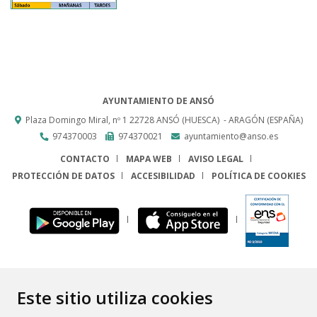
AYUNTAMIENTO DE ANSÓ
Plaza Domingo Miral, nº 1
22728
ANSÓ (HUESCA)
- ARAGÓN
(ESPAÑA)
974370003
974370021
ayuntamiento@anso.es
CONTACTO
MAPA WEB
AVISO LEGAL
PROTECCIÓN DE DATOS
ACCESIBILIDAD
POLÍTICA DE COOKIES
ENLACE
Este sitio utiliza cookies