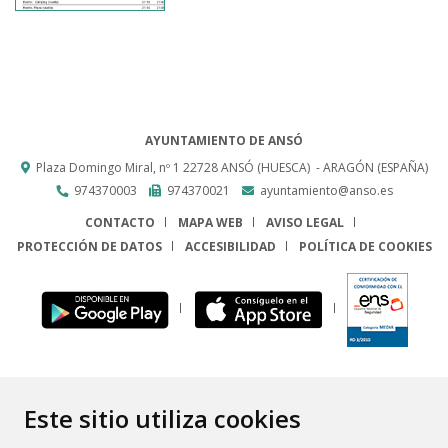
AYUNTAMIENTO DE ANSÓ
Plaza Domingo Miral, nº 1
22728
ANSÓ (HUESCA)
- ARAGÓN
(ESPAÑA)
974370003
974370021
ayuntamiento@anso.es
CONTACTO
MAPA WEB
AVISO LEGAL
PROTECCIÓN DE DATOS
ACCESIBILIDAD
POLÍTICA DE COOKIES
ENLACE
Este sitio utiliza cookies