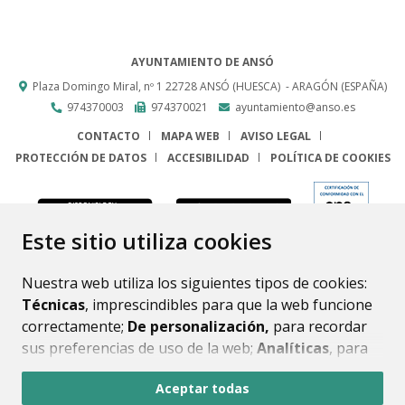
AYUNTAMIENTO DE ANSÓ
Plaza Domingo Miral, nº 1
22728
ANSÓ (HUESCA)
- ARAGÓN
(ESPAÑA)
974370003
974370021
ayuntamiento@anso.es
CONTACTO
MAPA WEB
AVISO LEGAL
PROTECCIÓN DE DATOS
ACCESIBILIDAD
POLÍTICA DE COOKIES
ENLACE
Este sitio utiliza cookies
Nuestra web utiliza los siguientes tipos de cookies:
Técnicas
, imprescindibles para que la web funcione
correctamente;
De personalización,
para recordar
sus preferencias de uso de la web;
Analíticas
, para
mejorar el funcionamiento de la web y sus servicios.
Aceptar todas