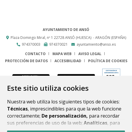
AYUNTAMIENTO DE ANSÓ
Plaza Domingo Miral, nº 1
22728
ANSÓ (HUESCA)
- ARAGÓN
(ESPAÑA)
974370003
974370021
ayuntamiento@anso.es
CONTACTO
MAPA WEB
AVISO LEGAL
PROTECCIÓN DE DATOS
ACCESIBILIDAD
POLÍTICA DE COOKIES
ENLACE
Este sitio utiliza cookies
Nuestra web utiliza los siguientes tipos de cookies:
Técnicas
, imprescindibles para que la web funcione
correctamente;
De personalización,
para recordar
sus preferencias de uso de la web;
Analíticas
, para
mejorar el funcionamiento de la web y sus servicios.