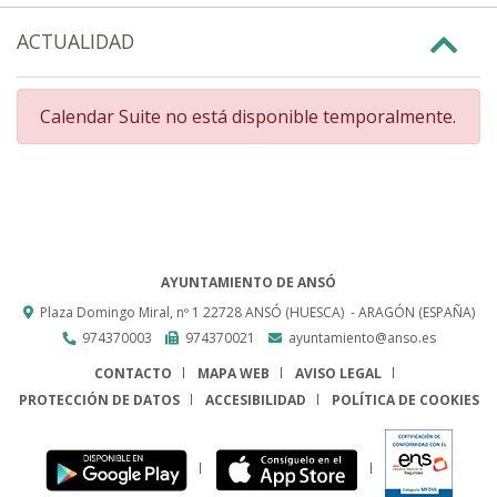
ACTUALIDAD
Calendar Suite no está disponible temporalmente.
AYUNTAMIENTO DE ANSÓ
Plaza Domingo Miral, nº 1
22728
ANSÓ (HUESCA)
- ARAGÓN
(ESPAÑA)
974370003
974370021
ayuntamiento@anso.es
CONTACTO
MAPA WEB
AVISO LEGAL
PROTECCIÓN DE DATOS
ACCESIBILIDAD
POLÍTICA DE COOKIES
ENLACE