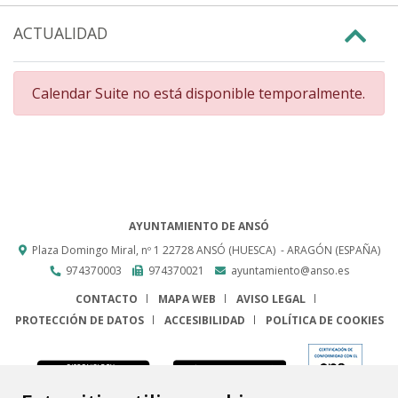
ACTUALIDAD
Calendar Suite no está disponible temporalmente.
AYUNTAMIENTO DE ANSÓ
Plaza Domingo Miral, nº 1
22728
ANSÓ (HUESCA)
- ARAGÓN
(ESPAÑA)
974370003
974370021
ayuntamiento@anso.es
CONTACTO
MAPA WEB
AVISO LEGAL
PROTECCIÓN DE DATOS
ACCESIBILIDAD
POLÍTICA DE COOKIES
ENLACE