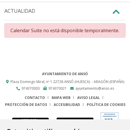
ACTUALIDAD
Calendar Suite no está disponible temporalmente.
AYUNTAMIENTO DE ANSÓ
Plaza Domingo Miral, nº 1
22728
ANSÓ (HUESCA)
- ARAGÓN
(ESPAÑA)
974370003
974370021
ayuntamiento@anso.es
CONTACTO
MAPA WEB
AVISO LEGAL
PROTECCIÓN DE DATOS
ACCESIBILIDAD
POLÍTICA DE COOKIES
ENLACE