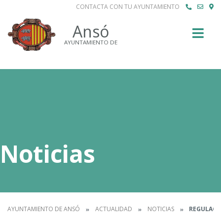
CONTACTA CON TU AYUNTAMIENTO
Buscar
Ansó
AYUNTAMIENTO DE
Noticias
AYUNTAMIENTO DE ANSÓ
ACTUALIDAD
NOTICIAS
REGULACIÓ