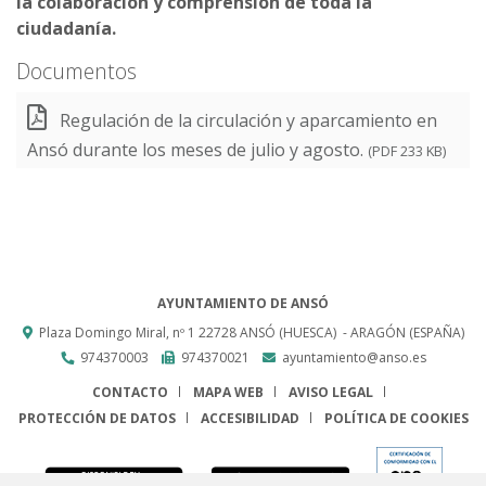
la colaboración y comprensión de toda la
ciudadanía.
Documentos
Regulación de la circulación y aparcamiento en
Ansó durante los meses de julio y agosto.
(PDF 233 KB)
AYUNTAMIENTO DE ANSÓ
Plaza Domingo Miral, nº 1
22728
ANSÓ (HUESCA)
- ARAGÓN
(ESPAÑA)
974370003
974370021
ayuntamiento@anso.es
CONTACTO
MAPA WEB
AVISO LEGAL
PROTECCIÓN DE DATOS
ACCESIBILIDAD
POLÍTICA DE COOKIES
ENLACE