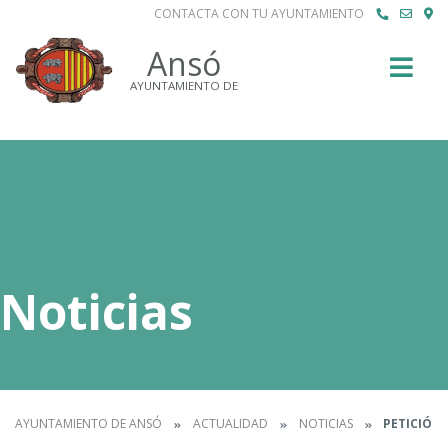
CONTACTA CON TU AYUNTAMIENTO
Buscar
Ansó
AYUNTAMIENTO DE
Noticias
AYUNTAMIENTO DE ANSÓ
ACTUALIDAD
NOTICIAS
PETICIÓN 