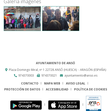
Galería imágenes
AYUNTAMIENTO DE ANSÓ
Plaza Domingo Miral, nº 1
22728
ANSÓ (HUESCA)
- ARAGÓN
(ESPAÑA)
974370003
974370021
ayuntamiento@anso.es
CONTACTO
MAPA WEB
AVISO LEGAL
PROTECCIÓN DE DATOS
ACCESIBILIDAD
POLÍTICA DE COOKIES
ENLACE