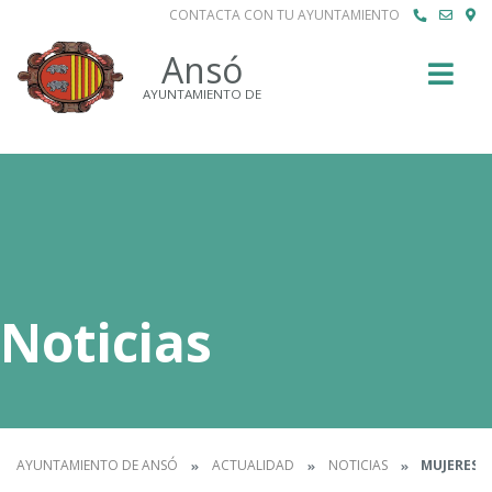
CONTACTA CON TU AYUNTAMIENTO
Buscar
Ansó
AYUNTAMIENTO DE
Noticias
AYUNTAMIENTO DE ANSÓ
ACTUALIDAD
NOTICIAS
MUJERES Y