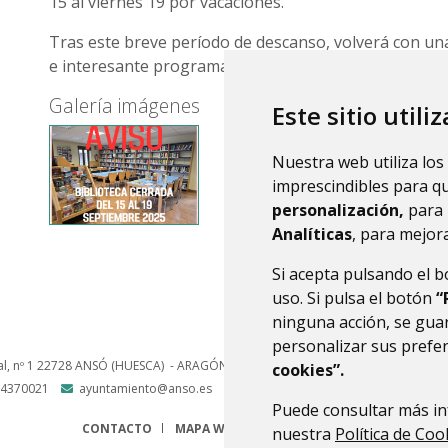
15 al viernes 19 por vacaciones.
Tras este breve período de descanso, volverá con una
e interesante programación para el último trimestre 
Galería imágenes
Este sitio utili
Nuestra web utiliza los
imprescindibles para q
personalización,
para 
Analíticas
, para mejora
Si acepta pulsando el 
uso. Si pulsa el botón
“
ninguna acción, se guar
personalizar sus prefe
l, nº 1
22728
ANSÓ (HUESCA)
- ARAGÓN
(ESPAÑA)
cookies”.
4370021
ayuntamiento@anso.es
Puede consultar más in
CONTACTO
MAPA WEB
AVISO LEGAL
PROTECCIÓN 
nuestra
Política de Coo