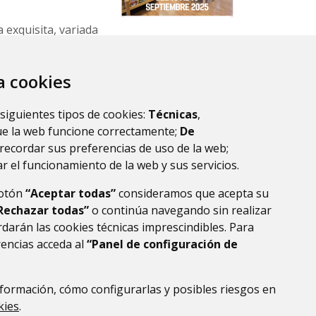
 exquisita, variada
del año.
za cookies
 siguientes tipos de cookies:
Técnicas
,
ue la web funcione correctamente;
De
recordar sus preferencias de uso de la web;
r el funcionamiento de la web y sus servicios.
botón
“Aceptar todas”
consideramos que acepta su
Rechazar todas”
o continúa navegando sin realizar
darán las cookies técnicas imprescindibles. Para
rencias acceda al
“Panel de configuración de
formación, cómo configurarlas y posibles riesgos en
DE DATOS
ACCESIBILIDAD
POLÍTICA DE COOKIES
kies
.