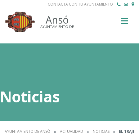
CONTACTA CON TU AYUNTAMIENTO
Buscar
Ansó
AYUNTAMIENTO DE
Noticias
AYUNTAMIENTO DE ANSÓ
ACTUALIDAD
NOTICIAS
EL TRAJE 