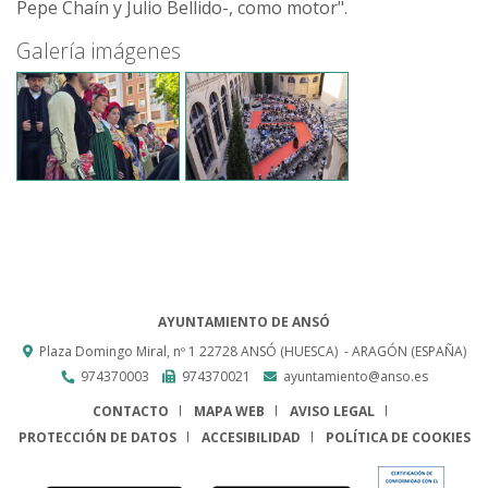
Pepe Chaín y Julio Bellido-, como motor".
Galería imágenes
AYUNTAMIENTO DE ANSÓ
Plaza Domingo Miral, nº 1
22728
ANSÓ (HUESCA)
- ARAGÓN
(ESPAÑA)
974370003
974370021
ayuntamiento@anso.es
CONTACTO
MAPA WEB
AVISO LEGAL
PROTECCIÓN DE DATOS
ACCESIBILIDAD
POLÍTICA DE COOKIES
ENLACE