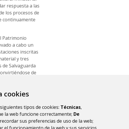
dar respuesta a las
de los procesos de
ue continuamente
el Patrimonio
levado a cabo un
taciones inscritas
aterial y tres
as de Salvaguarda
convirtiéndose de
conocidos.
za cookies
 siguientes tipos de cookies:
Técnicas
,
ue la web funcione correctamente;
De
recordar sus preferencias de uso de la web;
r el funcionamiento de la web y sus servicios.