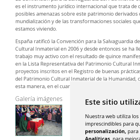
es el instrumento jurídico internacional que trata de 
posibles amenazas sobre este patrimonio derivados 
mundialización y de las transformaciones sociales q
estamos viviendo.
España ratificó la Convención para la Salvaguardia d
Cultural Inmaterial en 2006 y desde entonces se ha l
trabajo muy activo con el resultado de quince manifes
en la Lista Representativa del Patrimonio Cultural Inm
proyectos inscritos en el Registro de buenas práctic
del Patrimonio Cultural Inmaterial de la Humanidad, 
esta manera, en el cuarto país con más elementos re
Galería imágenes
Este sitio utili
Nuestra web utiliza los
imprescindibles para q
personalización,
para 
Analíticas
, para mejora