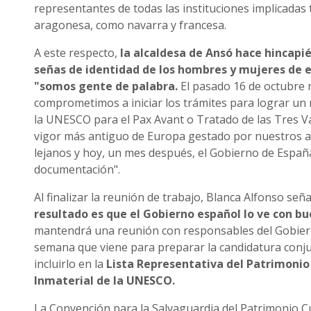
representantes de todas las instituciones implicadas
aragonesa, como navarra y francesa.
A este respecto,
la alcaldesa de Ansó hace hincapié
señas de identidad de los hombres y mujeres de e
"somos gente de palabra.
El pasado 16 de octubre 
comprometimos a iniciar los trámites para lograr un
la UNESCO para el Pax Avant o Tratado de las Tres Va
vigor más antiguo de Europa gestado por nuestros 
lejanos y hoy, un mes después, el Gobierno de España
documentación".
Al finalizar la reunión de trabajo, Blanca Alfonso señ
resultado es que el Gobierno español lo ve con b
mantendrá una reunión con responsables del Gobier
semana que viene para preparar la candidatura conju
incluirlo en la
Lista Representativa del Patrimonio
Inmaterial de la UNESCO.
La Convención para la Salvaguardia del Patrimonio Cu