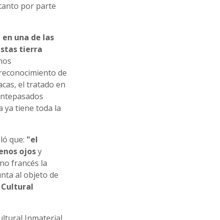
 tanto por parte
 en una de las
stas tierra
nos
 reconocimiento de
cas, el tratado en
antepasados
 ya tiene toda la
aló que:
"el
uenos ojos
y
no francés la
nta al objeto de
 Cultural
ltural Inmaterial