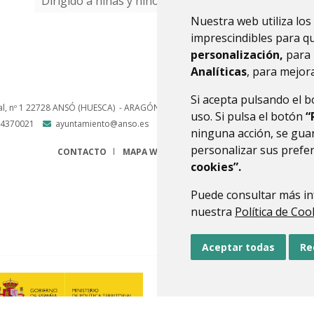
Dirigido a niñas y niños a partir de 4 años.
(PDF 3,1 MB
Nuestra web utiliza los
imprescindibles para q
personalización,
para 
Analíticas
, para mejora
Si acepta pulsando el 
l, nº 1
22728
ANSÓ (HUESCA)
- ARAGÓN
(ESPAÑA)
uso. Si pulsa el botón
“
4370021
ayuntamiento@anso.es
ninguna acción, se guar
personalizar sus prefe
CONTACTO
MAPA WEB
AVISO LEGAL
PROTECCIÓN 
cookies”.
Puede consultar más in
nuestra
Política de Coo
Aceptar todas
Re