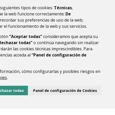
)
 siguientes tipos de cookies:
Técnicas
,
ue la web funcione correctamente;
De
recordar sus preferencias de uso de la web;
r el funcionamiento de la web y sus servicios.
botón
“Aceptar todas”
consideramos que acepta su
Rechazar todas”
o continúa navegando sin realizar
darán las cookies técnicas imprescindibles. Para
rencias acceda al
“Panel de configuración de
DE DATOS
ACCESIBILIDAD
POLÍTICA DE COOKIES
ENLACE EXTERNO AL
formación, cómo configurarlas y posibles riesgos en
kies
.
chazar todas
Panel de configuración de Cookies