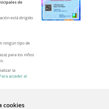
nicipales de
ación está dirigido
in ningún tipo de
raza) para los niños
o.
alizar la
Para acceder al
 para los días 3 al 14 de agosto de 2024.
za cookies