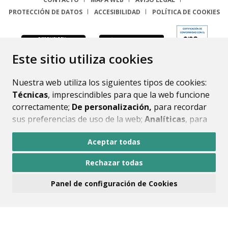
PROTECCIÓN DE DATOS
ACCESIBILIDAD
POLÍTICA DE COOKIES
ENLACE
Este sitio utiliza cookies
Nuestra web utiliza los siguientes tipos de cookies:
Técnicas
, imprescindibles para que la web funcione
correctamente;
De personalización,
para recordar
sus preferencias de uso de la web;
Analíticas
, para
mejorar el funcionamiento de la web y sus servicios.
Aceptar todas
Si acepta pulsando el botón
“Aceptar todas”
Rechazar todas
consideramos que acepta su uso. Si pulsa el botón
“Rechazar todas”
o continúa navegando sin realizar
Panel de configuración de Cookies
ninguna acción, se guardarán las cookies técnicas
imprescindibles. Para personalizar sus preferencias
acceda al
“Panel de configuración de cookies”.