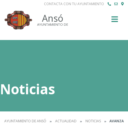
CONTACTA CON TU AYUNTAMIENTO
Buscar
Ansó
AYUNTAMIENTO DE
Noticias
AYUNTAMIENTO DE ANSÓ
ACTUALIDAD
NOTICIAS
AVANZA LA