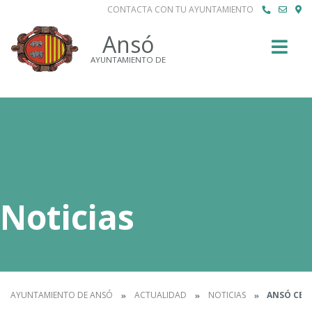
CONTACTA CON TU AYUNTAMIENTO
Buscar
Ansó
AYUNTAMIENTO DE
Noticias
AYUNTAMIENTO DE ANSÓ
ACTUALIDAD
NOTICIAS
ANSÓ CELEB