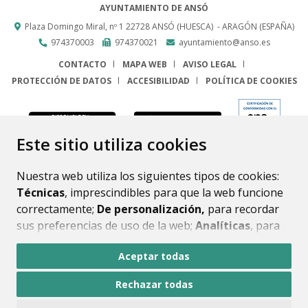
AYUNTAMIENTO DE ANSÓ
Plaza Domingo Miral, nº 1
22728
ANSÓ (HUESCA)
- ARAGÓN
(ESPAÑA)
974370003
974370021
ayuntamiento@anso.es
CONTACTO
MAPA WEB
AVISO LEGAL
PROTECCIÓN DE DATOS
ACCESIBILIDAD
POLÍTICA DE COOKIES
ENLACE
Este sitio utiliza cookies
Nuestra web utiliza los siguientes tipos de cookies:
Técnicas
, imprescindibles para que la web funcione
correctamente;
De personalización,
para recordar
sus preferencias de uso de la web;
Analíticas
, para
mejorar el funcionamiento de la web y sus servicios.
Aceptar todas
Si acepta pulsando el botón
“Aceptar todas”
Rechazar todas
consideramos que acepta su uso. Si pulsa el botón
“Rechazar todas”
o continúa navegando sin realizar