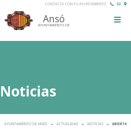
CONTACTA CON TU AYUNTAMIENTO
Buscar
Ansó
AYUNTAMIENTO DE
Noticias
AYUNTAMIENTO DE ANSÓ
ACTUALIDAD
NOTICIAS
ABIERTAS 