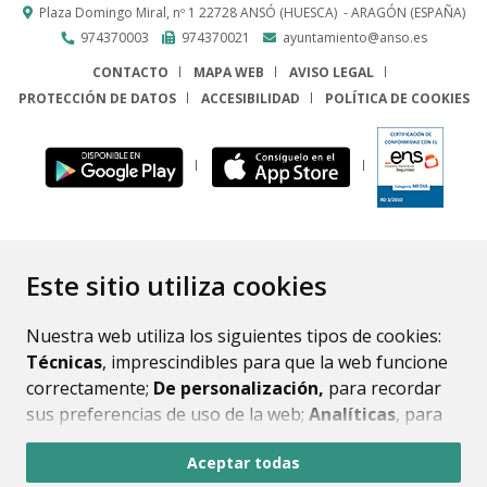
Plaza Domingo Miral, nº 1
22728
ANSÓ (HUESCA)
- ARAGÓN
(ESPAÑA)
974370003
974370021
ayuntamiento@anso.es
CONTACTO
MAPA WEB
AVISO LEGAL
PROTECCIÓN DE DATOS
ACCESIBILIDAD
POLÍTICA DE COOKIES
ENLACE
Este sitio utiliza cookies
Nuestra web utiliza los siguientes tipos de cookies:
Técnicas
, imprescindibles para que la web funcione
correctamente;
De personalización,
para recordar
sus preferencias de uso de la web;
Analíticas
, para
mejorar el funcionamiento de la web y sus servicios.
Aceptar todas
Si acepta pulsando el botón
“Aceptar todas”