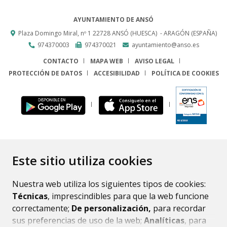
AYUNTAMIENTO DE ANSÓ
Plaza Domingo Miral, nº 1
22728
ANSÓ (HUESCA)
- ARAGÓN
(ESPAÑA)
974370003
974370021
ayuntamiento@anso.es
CONTACTO
MAPA WEB
AVISO LEGAL
PROTECCIÓN DE DATOS
ACCESIBILIDAD
POLÍTICA DE COOKIES
ENLACE
Este sitio utiliza cookies
Nuestra web utiliza los siguientes tipos de cookies:
Técnicas
, imprescindibles para que la web funcione
correctamente;
De personalización,
para recordar
sus preferencias de uso de la web;
Analíticas
, para