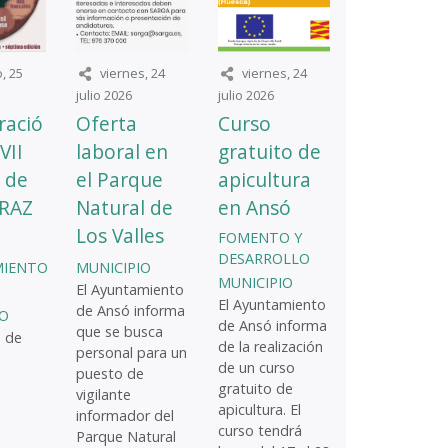
, 25
viernes, 24
viernes, 24
julio 2026
julio 2026
ració
Oferta
Curso
VII
laboral en
gratuito de
 de
el Parque
apicultura
RAZ
Natural de
en Ansó
Los Valles
FOMENTO Y
DESARROLLO
MIENTO
MUNICIPIO
MUNICIPIO
El Ayuntamiento
El Ayuntamiento
de Ansó informa
IO
de Ansó informa
que se busca
 de
de la realización
personal para un
de un curso
puesto de
gratuito de
vigilante
apicultura. El
informador del
curso tendrá
Parque Natural