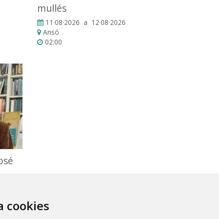
mullés
11·08·2026 a 12·08·2026
Ansó
02:00
José
za cookies