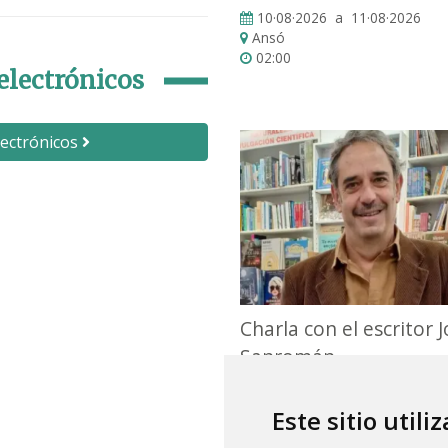
10·08·2026 a 11·08·2026
Ansó
02:00
electrónicos
lectrónicos
Charla con el escritor 
Sanromán
13·08·2026 a 14·08·2026
Ansó
Este sitio utili
02:00