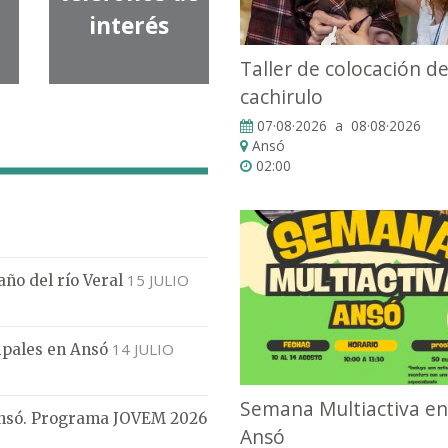
interés
Taller de colocación d
cachirulo
07·08·2026 a 08·08·2026
Ansó
02:00
15 JULIO
año del río Veral
14 JULIO
ipales en Ansó
Semana Multiactiva en
Ansó. Programa JOVEM 2026
Ansó