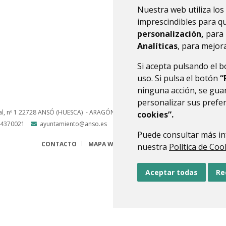
Nuestra web utiliza los
5 entradas
Mostrando 
imprescindibles para q
personalización,
para 
1
2
3
4
5
Analíticas
, para mejora
Si acepta pulsando el 
uso. Si pulsa el botón
“
ninguna acción, se guar
personalizar sus prefe
l, nº 1
22728
ANSÓ (HUESCA)
- ARAGÓN
(ESPAÑA)
cookies”.
4370021
ayuntamiento@anso.es
Puede consultar más in
CONTACTO
MAPA WEB
AVISO LEGAL
PROTECCIÓN 
nuestra
Política de Coo
Aceptar todas
Re