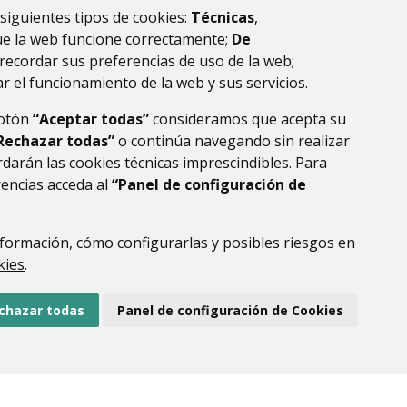
 siguientes tipos de cookies:
Técnicas
,
el intervalo 1 - 5 de 22 resultados.
ue la web funcione correctamente;
De
recordar sus preferencias de uso de la web;
r el funcionamiento de la web y sus servicios.
botón
“Aceptar todas”
consideramos que acepta su
Rechazar todas”
o continúa navegando sin realizar
darán las cookies técnicas imprescindibles. Para
rencias acceda al
“Panel de configuración de
formación, cómo configurarlas y posibles riesgos en
DE DATOS
ACCESIBILIDAD
POLÍTICA DE COOKIES
kies
.
ENLACE EXTERNO AL
chazar todas
Panel de configuración de Cookies