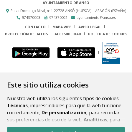
AYUNTAMIENTO DE ANSÓ
Plaza Domingo Miral, nº 1
22728
ANSÓ (HUESCA)
- ARAGÓN
(ESPAÑA)
974370003
974370021
ayuntamiento@anso.es
CONTACTO
MAPA WEB
AVISO LEGAL
PROTECCIÓN DE DATOS
ACCESIBILIDAD
POLÍTICA DE COOKIES
ENLACE
Este sitio utiliza cookies
Nuestra web utiliza los siguientes tipos de cookies:
Técnicas
, imprescindibles para que la web funcione
correctamente;
De personalización,
para recordar
sus preferencias de uso de la web;
Analíticas
, para
mejorar el funcionamiento de la web y sus servicios.