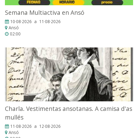
Semana Multiactiva en Ansó
10·08·2026 a 11·08·2026
Ansó
02:00
Charla. Vestimentas ansotanas. A camisa d'as
mullés
11·08·2026 a 12·08·2026
Ansó