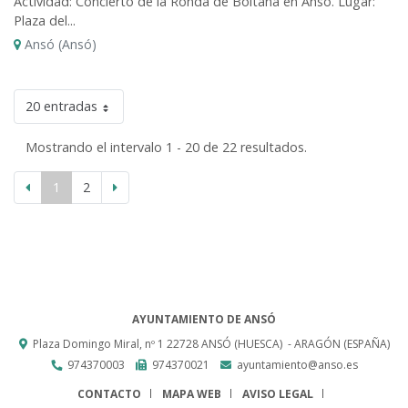
Actividad: Concierto de la Ronda de Boltaña en Ansó. Lugar:
Plaza del...
Ansó (Ansó)
20 entradas
Mostrando el intervalo 1 - 20 de 22 resultados.
1
2
AYUNTAMIENTO DE ANSÓ
Plaza Domingo Miral, nº 1
22728
ANSÓ (HUESCA)
- ARAGÓN
(ESPAÑA)
974370003
974370021
ayuntamiento@anso.es
CONTACTO
MAPA WEB
AVISO LEGAL