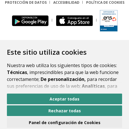
PROTECCIÓN DE DATOS
ACCESIBILIDAD
POLÍTICA DE COOKIES
ENLACE
Este sitio utiliza cookies
Nuestra web utiliza los siguientes tipos de cookies:
Técnicas
, imprescindibles para que la web funcione
correctamente;
De personalización,
para recordar
sus preferencias de uso de la web;
Analíticas
, para
mejorar el funcionamiento de la web y sus servicios.
Aceptar todas
Si acepta pulsando el botón
“Aceptar todas”
Rechazar todas
consideramos que acepta su uso. Si pulsa el botón
“Rechazar todas”
o continúa navegando sin realizar
Panel de configuración de Cookies
ninguna acción, se guardarán las cookies técnicas