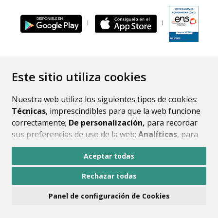
ENLACE
Este sitio utiliza cookies
Nuestra web utiliza los siguientes tipos de cookies:
Técnicas
, imprescindibles para que la web funcione
correctamente;
De personalización,
para recordar
sus preferencias de uso de la web;
Analíticas
, para
mejorar el funcionamiento de la web y sus servicios.
Aceptar todas
Si acepta pulsando el botón
“Aceptar todas”
Rechazar todas
consideramos que acepta su uso. Si pulsa el botón
“Rechazar todas”
o continúa navegando sin realizar
Panel de configuración de Cookies
ninguna acción, se guardarán las cookies técnicas
imprescindibles. Para personalizar sus preferencias