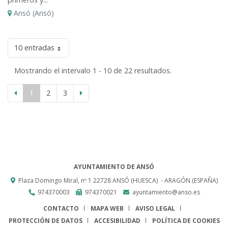
Ansó (Ansó)
10 entradas
Mostrando el intervalo 1 - 10 de 22 resultados.
1
2
3
AYUNTAMIENTO DE ANSÓ
Plaza Domingo Miral, nº 1
22728
ANSÓ (HUESCA)
- ARAGÓN
(ESPAÑA)
974370003
974370021
ayuntamiento@anso.es
CONTACTO
MAPA WEB
AVISO LEGAL
PROTECCIÓN DE DATOS
ACCESIBILIDAD
POLÍTICA DE COOKIES