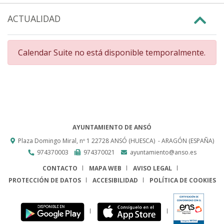
ACTUALIDAD
Calendar Suite no está disponible temporalmente.
AYUNTAMIENTO DE ANSÓ
Plaza Domingo Miral, nº 1
22728
ANSÓ (HUESCA)
- ARAGÓN
(ESPAÑA)
974370003
974370021
ayuntamiento@anso.es
CONTACTO
MAPA WEB
AVISO LEGAL
PROTECCIÓN DE DATOS
ACCESIBILIDAD
POLÍTICA DE COOKIES
ENLACE